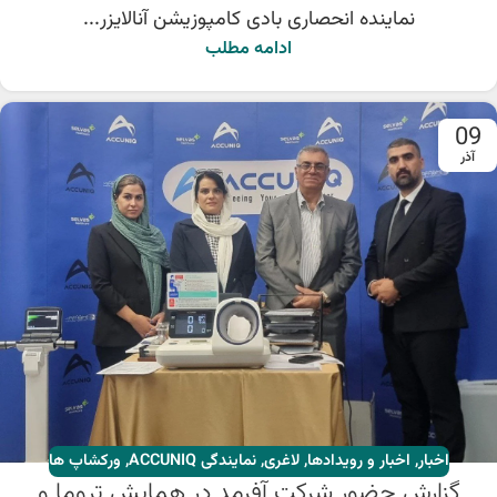
نماینده انحصاری بادی کامپوزیشن آنالایزر...
ادامه مطلب
09
آذر
اخبار
,
اخبار و رویدادها
,
لاغری
,
نمایندگی ACCUNIQ
,
ورکشاپ ها
گزارش حضور شرکت آفرمد در همایش تروما و