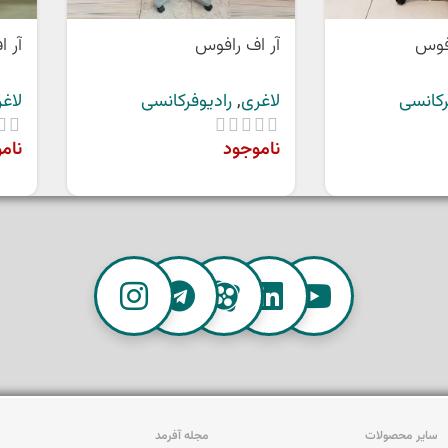
افوس
آر اف رافوس
آر 
رکانسی
لاغری
,
رادیوفرکانسی
لاغ
ناموجود
نام
سایر محصولات
مجله آفرمد