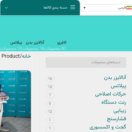
فارسی
دسته بندی کالاها
لاغری
آنالایزر بدن
پیلاتس
81 محصولات
16 محصولات
10 محصولات
خانه
Product فرکانس
دسته‌های محصولات
آنالایزر بدن
16
پیلاتس
10
حرکات اصلاحی
7
رنت دستگاه
0
زیبایی
12
فشارسنج
1
گجت و اکسسوری
1