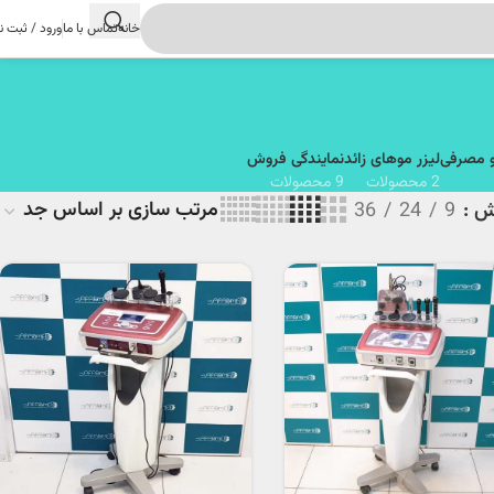
خانه
تماس با ما
ورود / ثبت ن
و مصرفی
لیزر موهای زائد
نمایندگی فروش
2 محصولات
9 محصولات
یش
9
24
36