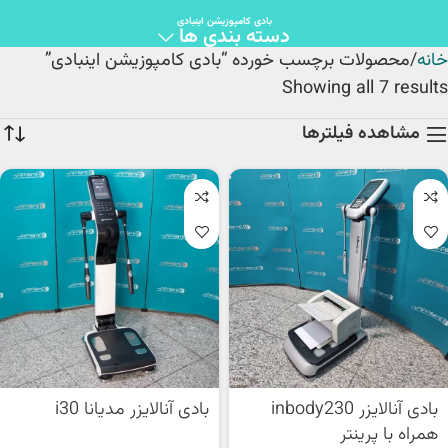
بادی کامپوزیشن اینبادی
دسته بندی ها
خانه
محصولات برچسب خورده “بادی کامپوزیشن اینبادی”
Showing all 7 results
مشاهده فیلترها
بادی آنالایزر inbody230
بادی آنالایزر مدیانا i30
همراه با پرینتر