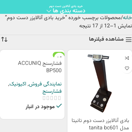
خرید بادی آنالایزر دست دوم
دسته بندی ها
خانه
محصولات برچسب خورده “خرید بادی آنالایزر دست دوم”
نمایش 1–12 از 17 نتیجه
مشاهده فیلترها
ویژه
فشارسنج ACCUNIQ
BP500
نمایندگی فروش
,
اکیونیک
,
فشارسنج
موجود در انبار
بادی آنالایزر دست دوم تانیتا
مدل tanita bc601