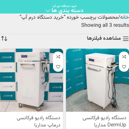
خرید دستگاه درم آپ
دسته بندی ها
خانه
محصولات برچسب خورده “خرید دستگاه درم آپ”
Showing all 3 results
مشاهده فیلترها
دستگاه رادیو فرکانسی
دستگاه رادیو فرکانسی
DermUp مداریا
درماپ مداریا