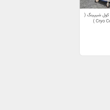
 کول شیپینگ (
Cryo Cool Shaping )
وبی