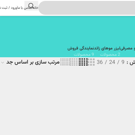
خانه
تماس با ما
ورود / ثبت ن
و مصرفی
لیزر موهای زائد
نمایندگی فروش
2 محصولات
9 محصولات
یش
9
24
36