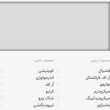
محصولات زیبایی
محصولات لاغری
فشیال
کویتیشن
آر اف فرکشنال
اندرمولوژی
هایفو
آر اِف
میکرودرم
کرایو
میکرونیدلینگ
شاک ویو
ماساژور
لیپوساکشن