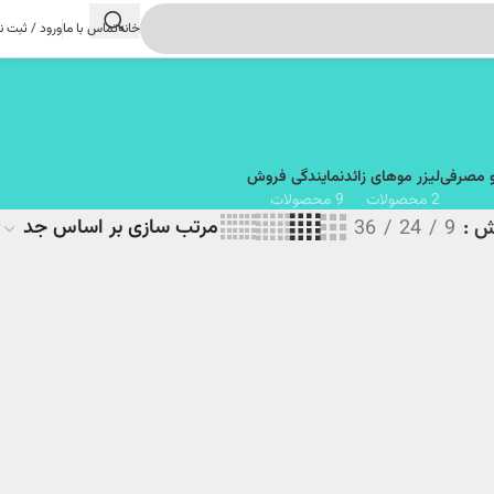
خانه
تماس با ما
ورود / ثبت ن
و مصرفی
لیزر موهای زائد
نمایندگی فروش
2 محصولات
9 محصولات
یش
9
24
36