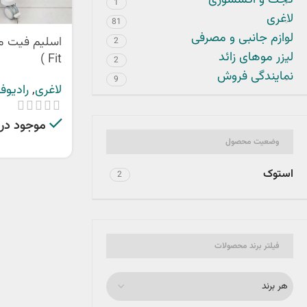
گجت و اکسسوری
1
لاغری
81
لوازم جانبی و مصرفی
2
لیزر موهای زائد
Fit )
2
نمایندگی فروش
9
لاغری
,
رادیوف
موجود در ا
وضعیت محصول
استوک
2
فیلتر برند محصولات
هر برند