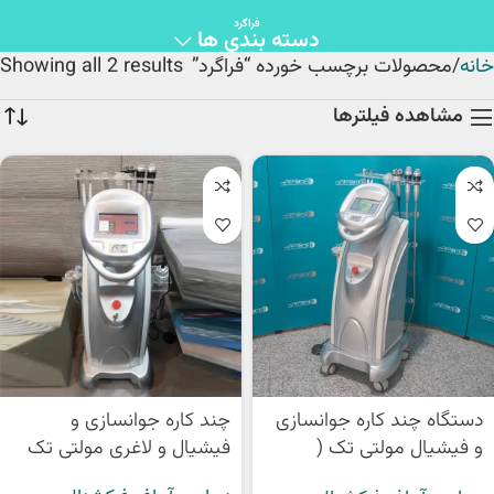
فراگرد
دسته بندی ها
خانه
محصولات برچسب خورده “فراگرد”
Showing all 2 results
مشاهده فیلترها
دستگاه چند کاره جوانسازی
چند کاره جوانسازی و
و فیشیال مولتی تک (
فیشیال و لاغری مولتی تک
MultiTech )