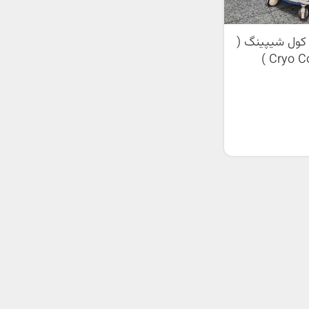
 کول شیپینگ (
Cryo Cool Shaping )
وبی