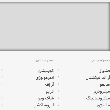
محصولات زیبایی
محصولات لاغری
فشیال
کویتیشن
آر اف فرکشنال
اندرمولوژی
هایفو
آر اِف
میکرودرم
کرایو
میکرونیدلینگ
شاک ویو
ماساژور
لیپوساکشن