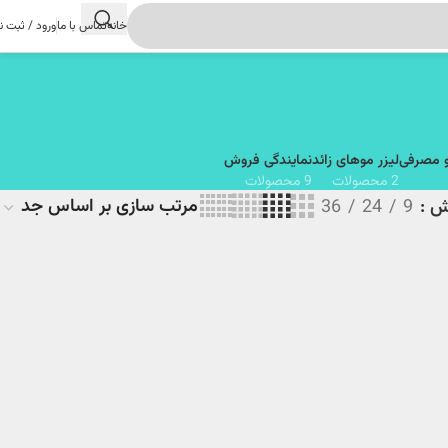
خانه
تماس با ما
ورود / ثبت ن
و مصرفی
لیزر موهای زائد
نمایندگی فروش
2 محصولات
9 محصولات
یش
9
24
36