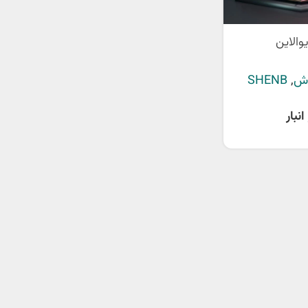
والاین
وش
,
SHENB
نبار