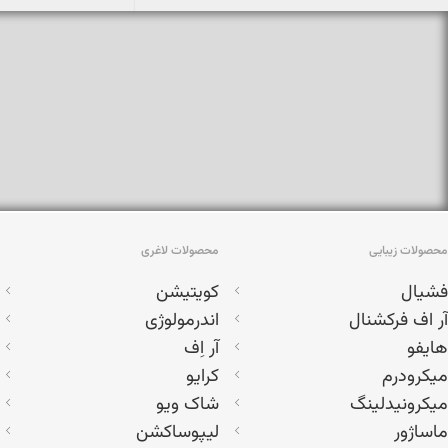
محصولات زیبایی
محصولات لاغری
فشیال
کویتیشن
آر اف فرکشنال
اندرمولوژی
هایفو
آر اِف
میکرودرم
کرایو
میکرونیدلینگ
شاک ویو
ماساژور
لیپوساکشن