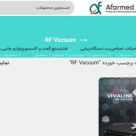
RF Vacuum
حرکات اصلاحی
رنت دستگاه
زیبایی
فشارسنج
گجت و اکسسوری
لوازم جانبی 
7 محصولات
0 محصولات
12 محصولات
1 محصول
1 محصول
2 محصولات
سب خورده “RF Vacuum”
نما