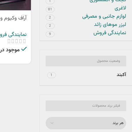
گجت و اکسسوری
1
لاغری
81
لوازم جانبی و مصرفی
آراف وکیوم وی
2
لیزر موهای زائد
2
نمایندگی فروش
نمایندگی فر
9
موجود در ا
وضعیت محصول
آکبند
1
فیلتر برند محصولات
هر برند