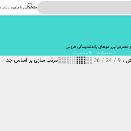
خانه
تماس با ما
ورود / ثبت ن
و مصرفی
لیزر موهای زائد
نمایندگی فروش
2 محصولات
9 محصولات
یش
9
24
36