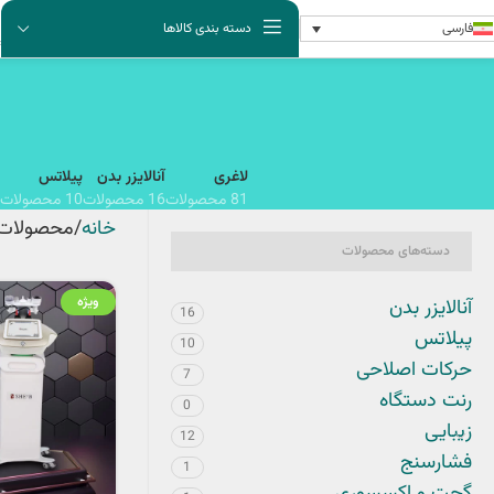
فارسی
دسته بندی کالاها
لاغری
آنالایزر بدن
پیلاتس
81 محصولات
16 محصولات
10 محصولات
خانه
محصولات برچ
دسته‌های محصولات
ویژه
آنالایزر بدن
16
پیلاتس
10
حرکات اصلاحی
7
رنت دستگاه
0
زیبایی
12
فشارسنج
1