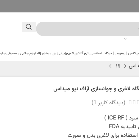
پیلاتس | ریفورمر | حرکات اصلاحی
بادی آنالایزر
لاغری
زیبایی
لیزر موهای زائد
لوازم جانبی و مصرفی
اجاره
یداس
اه لاغری و جوانسازی آراف نیو میداس
(دیدگاه کاربر
1
)
 ( ICE RF )
تاییدیه FDA
استفاده برای لاغری بدن و صورت