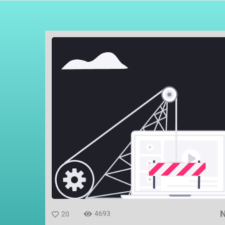
4693
20