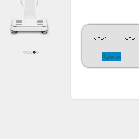
آراف
بادی آنالایزر
تلگرام آنلاین
ACCUNIQ
VIVALINE
نمسیس ارتقا
مدل BC380
یافته!
معرفی
معرفی
محصول
محصول